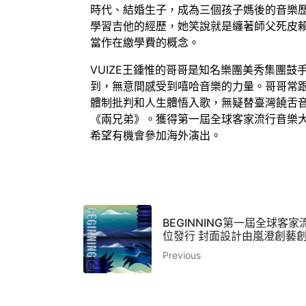
時代、結婚生子，成為三個孩子媽後的音樂
學習吉他的經歷，她笑說就是纏著師父死皮賴
當作在繳學費的概念。
VUIZE王鍾惟的哥哥是知名樂團美秀集團鼓手
到，無意間感受到嘻哈音樂的力量。哥哥常
體制批判和人生體悟入歌，無疑替臺灣饒舌音樂
《兩兄弟》。獲得第一屆全球客家流行音樂
希望有機會參加海外演出。
BEGINNING第一屆全球客
位發行 封面設計由嵐澄創藝創意
Previous