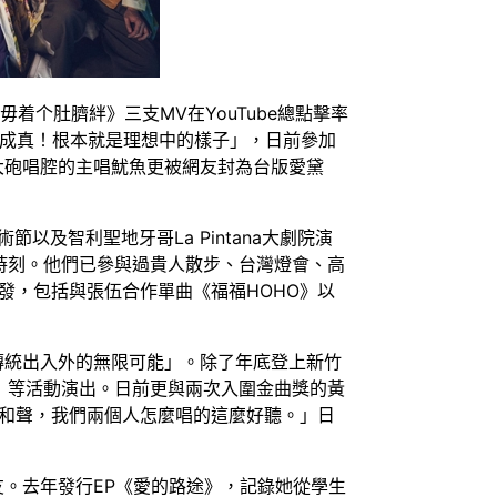
毋着个肚臍絆》三支MV在YouTube總點擊率
「夢想成真！根本就是理想中的樣子」，日前參加
大砲唱腔的主唱魷魚更被網友封為台版愛黛
以及智利聖地牙哥La Pintana大劇院演
好時刻。他們已參與過貴人散步、台灣燈會、高
發，包括與張伍合作單曲《福福HOHO》以
傳統出入外的無限可能」。除了年底登上新竹
西》等活動演出。日前更與兩次入圍金曲獎的黃
和聲，我們兩個人怎麼唱的這麼好聽。」日
。去年發行EP《愛的路途》，記錄她從學生