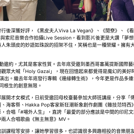
深獲好評，《黑皮夫人Viva La Vegan》、《閒尞》、《看
日前與索尼音樂合作拍攝Live Session，看到影片後更是大讚
持人朱頭皮的妙語如珠說的招架不住，笑稱也是一種榮耀。擁有
活動邀約，尤其是客家性質。去年底受邀到墨西哥塞萬提斯國際藝術節
眾大喊「Holy Gazai」，現在回憶起來都覺得是魔幻的美
演出。繼去年年底發行專輯《邊緣轉生術》，今年更是作品多連
 同根生的創意無限。
娜展開才女模式，日前受邀回母校臺藝參加大師班講座，分享「
、海客祭、Hakka Pop客家新狂潮新象創作劇團《雜技范特
影，合唱「#場外人生」，直誇「最愛的部分應該是中間的印尼文
兩人合唱歌曲《無主無意》MV。
培訓課程等安排，讓她學習很多，也認識很多興趣相投的音樂朋友