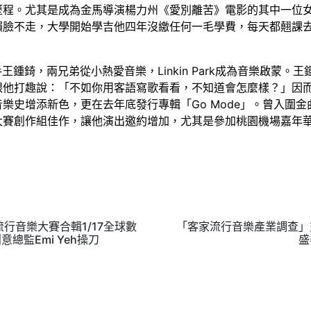
歷程。尤其是成為金馬導演楊力州《愛別離苦》電影的其中一位
臉不走，大學開始學吉他四年沒繳任何一毛學費，每天都翹課去
王鍾錡，兩兄弟從小熱愛音樂，Linkin Park成為音樂啟蒙
跟他打趣說：「不如你用客語寫歌看看，不知道會怎麼樣？」因
史增添新色，更在去年底發行專輯「Go Mode」。曾入圍金曲
大賽創作組佳作，讓他演出邀約增加，尤其是參加桃園機場嘉年
家流行音樂大賽合輯1/17全球數
「客家流行音樂產業調查」
總監Emi Yeh操刀
盛