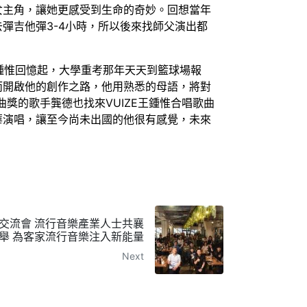
女主角，讓她更感受到生命的奇妙。回想當年
彈吉他彈3-4小時，所以後來找師父演出都
。王鍾惟回憶起，大學重考那年天天到籃球場報
而開啟他的創作之路，他用熟悉的母語，將對
獎的歌手龔德也找來VUIZE王鍾惟合唱歌曲
華演唱，讓至今尚未出國的他很有感覺，未來
交流會 流行音樂產業人士共襄
舉 為客家流行音樂注入新能量
Next