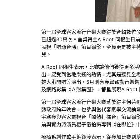
第一屆全球客家流行音樂大賽得獎合輯數位發行後
已超過30萬次。首獎得主A Root 同根生
民視「唱頌台灣」節目錄影，全員更是被主
兒。
A Root 同根生表示，比賽讓他們獲得更多
出，感受到當地樂迷的熱情，尤其是聽見全場觀
雄大港開唱等演出，5月則有赤聲躁動音樂祭
及網路影集《Ａ財集團》，都呈展現A Root
第一屆全球客家流行音樂大賽貳獎得主何芸
縣政府跨年晚會，也參與當代客家學交流論壇
宇寒參與客家電視台「鬧熱打擂台」節目錄
前與實力派演員楊子儀拍攝專輯《在哪位》中
療癒系創作歌手葉鈺渟表示，從參加比賽到